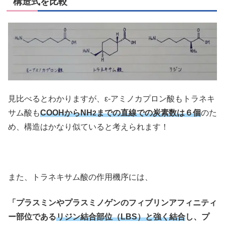
構造式を比較
見比べるとわかりますが、ε-アミノカプロン酸もトラネキ
サム酸も
COOHからNH
までの直線での炭素数は６個
のた
2
め、構造はかなり似ていると考えられます！
また、トラネキサム酸の作用機序には、
「プラスミンやプラスミノゲンのフィブリンアフィニティ
ー部位である
リジン結合部位（LBS）と強く結合
し、プ