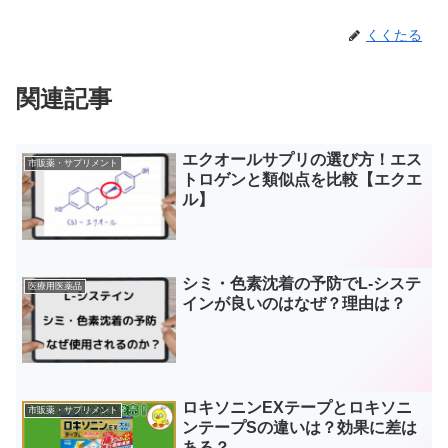
くくたる
関連記事
エクオールサプリの選び方！エス
市販薬・サプリメント
トロゲンと類似点を比較【エクエ
ル】
シミ・色素沈着の予防でL-システ
医療用医薬品
インが良いのはなぜ？理由は？
ロキソニンEXテープとロキソニ
市販薬・サプリメント
ンテープSの違いは？効果に差は
ある？