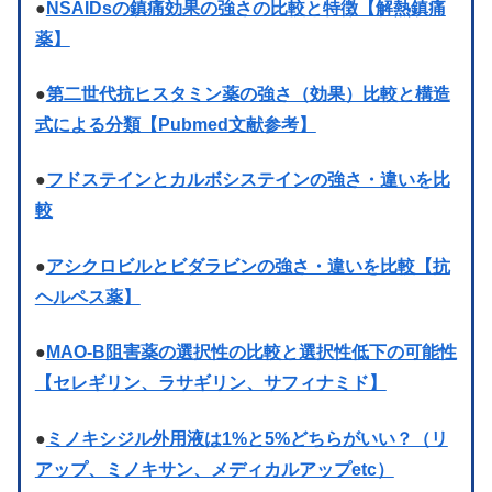
●
NSAIDsの鎮痛効果の強さの比較と特徴【解熱鎮痛
薬】
●
第二世代抗ヒスタミン薬の強さ（効果）比較と構造
式による分類【Pubmed文献参考】
●
フドステインとカルボシステインの強さ・違いを比
較
●
アシクロビルとビダラビンの強さ・違いを比較【抗
ヘルペス薬】
●
MAO-B阻害薬の選択性の比較と選択性低下の可能性
【セレギリン、ラサギリン、サフィナミド】
●
ミノキシジル外用液は1%と5%どちらがいい？（リ
アップ、ミノキサン、メディカルアップetc）