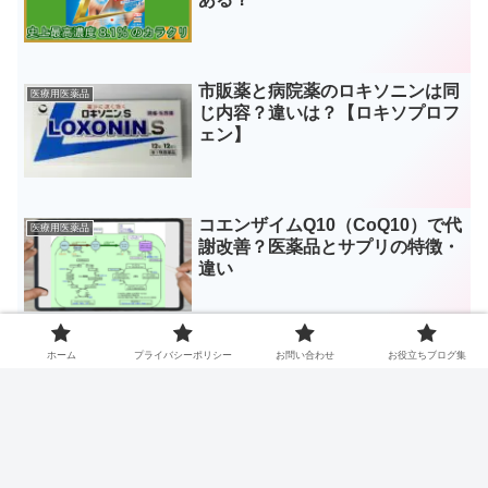
市販薬と病院薬のロキソニンは同
医療用医薬品
じ内容？違いは？【ロキソプロフ
ェン】
コエンザイムQ10（CoQ10）で代
医療用医薬品
謝改善？医薬品とサプリの特徴・
違い
ホーム
プライバシーポリシー
お問い合わせ
お役立ちブログ集
カロナール（アセトアミノフェ
市販薬・サプリメント
ン）は市販薬にある？代用品は？