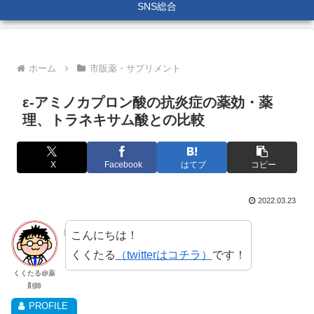
SNS総合
ホーム
市販薬・サプリメント
ε-アミノカプロン酸の抗炎症の薬効・薬
理、トラネキサム酸との比較
X
Facebook
はてブ
コピー
2022.03.23
こんにちは！
くくたる
（twitterはコチラ）
です！
くくたる@薬
剤師