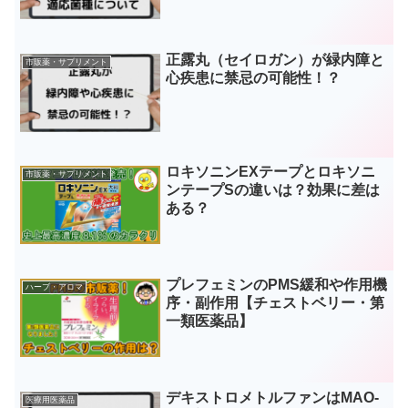
正露丸（セイロガン）が緑内障と
市販薬・サプリメント
心疾患に禁忌の可能性！？
ロキソニンEXテープとロキソニ
市販薬・サプリメント
ンテープSの違いは？効果に差は
ある？
プレフェミンのPMS緩和や作用機
ハーブ・アロマ
序・副作用【チェストベリー・第
一類医薬品】
デキストロメトルファンはMAO-
医療用医薬品