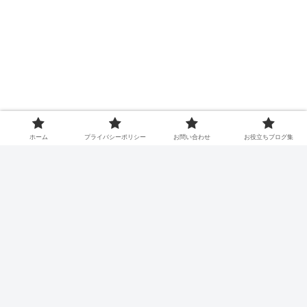
コメント
ホーム
プライバシーポリシー
お問い合わせ
お役立ちブログ集
コメントを書き込む