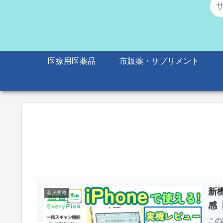
医療用医薬品
市販薬・サプリメント
新
薬局業務
感
この