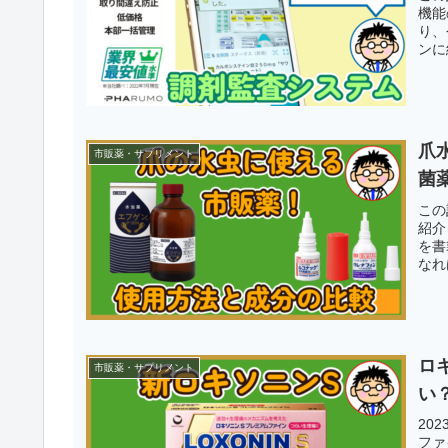
機能
り、
ンに
爪
市販薬・サプリメント
菌
この
紹介
を書
なれ
ロ
市販薬・サプリメント
い
20
ファ