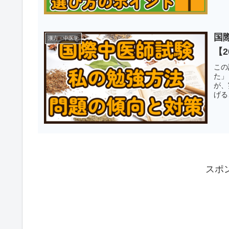
国
漢方・中医学
【2
この
た」
が、
げる
スポ