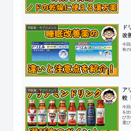
ド
市販薬・サプリメント
改
今回
有の
ア
市販薬・サプリメント
較
今回
を比
び方
選び