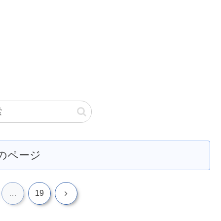
のページ
次
…
19
へ