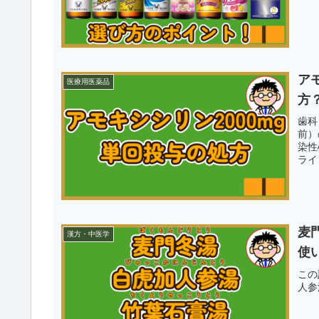
ア
医療用医薬品
方
歯科
前）
染性
ライ
麦
漢方・中医学
使
この
人参