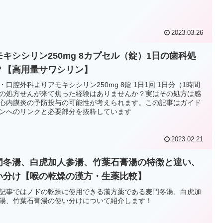
2023.03.26
モキシシリン250mg 8カプセル（錠）1日の歯科処
？【高用量サワシリン】
・口腔外科よりアモキシシリン250mg 8錠 1日1回 1日分（1時間
の処方せんが来て焦った経験はありませんか？実はその処方は感
心内膜炎の予防投与の可能性が考えられます。この記事はガイド
ンへのリンクと必要部分を抜粋しています
2023.02.21
門冬湯、白虎加人参湯、竹葉石膏湯の特徴と違い、
い分け【喉の乾燥の漢方・生薬比較】
記事ではノドの乾燥に使用できる漢方薬である麦門冬湯、白虎加
湯、竹葉石膏湯の使い分けについて紹介します！