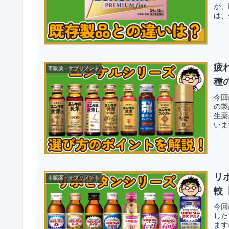
が、
は、
疲
市販薬・サプリメント
種
今回
の製
生薬
いま
リ
市販薬・サプリメント
較
今回
した
ます