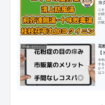
ヨ
ニキ
が続
は、
の状
花
市販薬・サプリメント
【
今年
する
か？
はコ