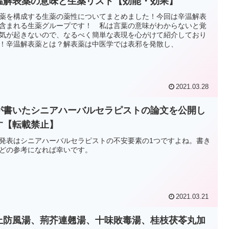
温解表薬の意味と生薬リスト【効能・効果】
薬を構成する生薬の薬性についてまとめました！今回は辛温解表
含まれる生薬グループです！ 私は言葉の意味がわからないと覚
気が起きないので、なるべく簡単な表現を心がけて紹介しており
！辛温解表薬とは？解表薬は中医学では表邪を発散し、
2021.03.28
が書いたシニアハーバルセラピストの論文を公開し
す【転載禁止】
発表はシニアハーバルセラピストの不安要素の1つですよね。書き
どの参考になれば幸いです。
2021.03.21
上防風湯、荊芥連翹湯、十味敗毒湯、桂枝茯苓丸加