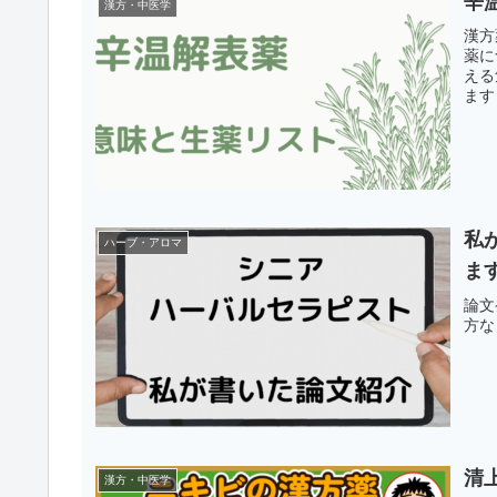
辛
漢方・中医学
漢方
薬に
える
ます
私
ハーブ・アロマ
ま
論文
方な
清
漢方・中医学