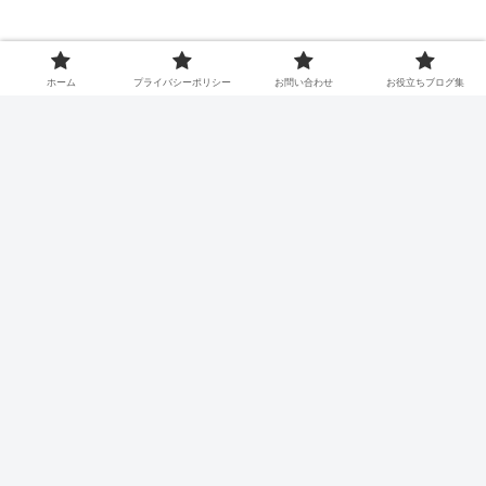
コメント
ホーム
プライバシーポリシー
お問い合わせ
お役立ちブログ集
コメントを書き込む
ホーム
プライバシーポリシー
お問い合わせ
お役立ちブログ集
© 2020 ククット！.