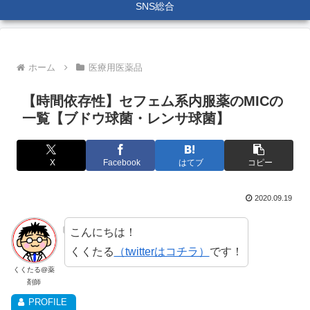
SNS総合
ホーム
医療用医薬品
【時間依存性】セフェム系内服薬のMICの
一覧【ブドウ球菌・レンサ球菌】
X
Facebook
はてブ
コピー
2020.09.19
こんにちは！
くくたる
（twitterはコチラ）
です！
くくたる@薬
剤師