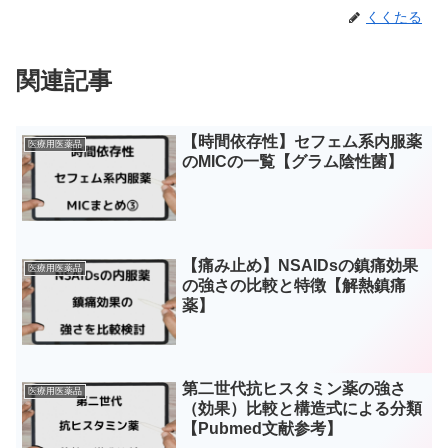
くくたる
関連記事
【時間依存性】セフェム系内服薬
医療用医薬品
のMICの一覧【グラム陰性菌】
【痛み止め】NSAIDsの鎮痛効果
医療用医薬品
の強さの比較と特徴【解熱鎮痛
薬】
第二世代抗ヒスタミン薬の強さ
医療用医薬品
（効果）比較と構造式による分類
【Pubmed文献参考】