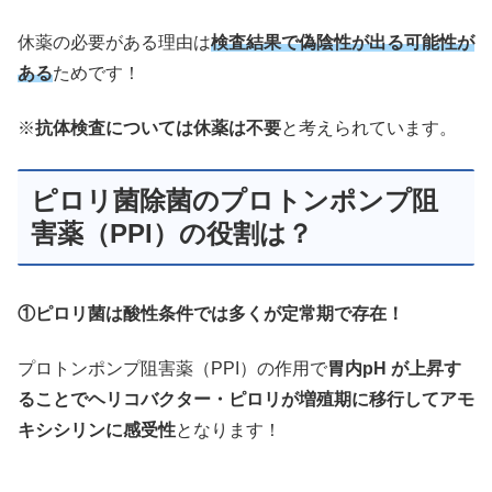
休薬の必要がある理由は
検査結果で偽陰性が出る可能性が
ある
ためです！
※
抗体検査については休薬は不要
と考えられています。
ピロリ菌除菌のプロトンポンプ阻
害薬（PPI）の役割は？
①ピロリ菌は酸性条件では多くが定常期で存在！
プロトンポンプ阻害薬（PPI）の作用で
胃内pH が上昇す
ることでヘリコバクター・ピロリが増殖期に移行してアモ
キシシリンに感受性
となります！