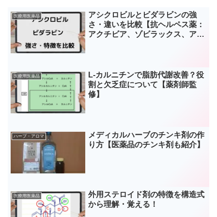
アシクロビルとビダラビンの強
医療用医薬品
さ・違いを比較【抗ヘルペス薬：
アクチビア、ゾビラックス、アラ
セナ】
L-カルニチンで脂肪代謝改善？役
医療用医薬品
割と欠乏症について【薬剤師監
修】
メディカルハーブのチンキ剤の作
ハーブ・アロマ
り方【医薬品のチンキ剤も紹介】
外用ステロイド剤の特徴を構造式
医療用医薬品
から理解・覚える！