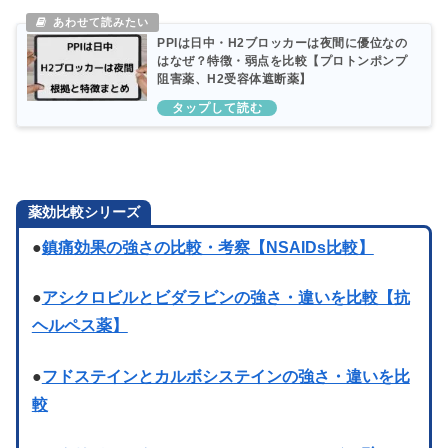
PPIは日中・H2ブロッカーは夜間に優位なの
はなぜ？特徴・弱点を比較【プロトンポンプ
阻害薬、H2受容体遮断薬】
薬効比較シリーズ
●
鎮痛効果の強さの比較・考察【NSAIDs比較】
●
アシクロビルとビダラビンの強さ・違いを比較【抗
ヘルペス薬】
●
フドステインとカルボシステインの強さ・違いを比
較