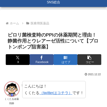
SNS総合
ホーム
医療用医薬品
ピロリ菌検査時のPPIの休薬期間と理由！
静菌作用とウレアーゼ活性について【プロ
トンポンプ阻害薬】
X
Facebook
はてブ
コピー
2021.12.22
こんにちは！
くくたる
（twitterはコチラ）
です！
くくたる@薬
剤師