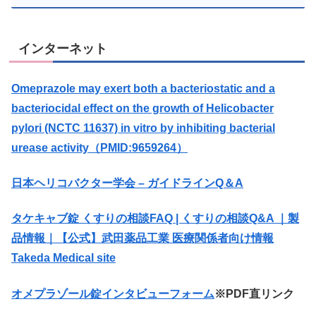
インターネット
Omeprazole may exert both a bacteriostatic and a
bacteriocidal effect on the growth of Helicobacter
pylori (NCTC 11637) in vitro by inhibiting bacterial
urease activity（PMID:9659264）
日本ヘリコバクター学会 – ガイドラインQ＆A
タケキャブ錠 くすりの相談FAQ | くすりの相談Q&A ｜製
品情報｜【公式】武田薬品工業 医療関係者向け情報
Takeda Medical site
オメプラゾール錠インタビューフォーム
※PDF直リンク