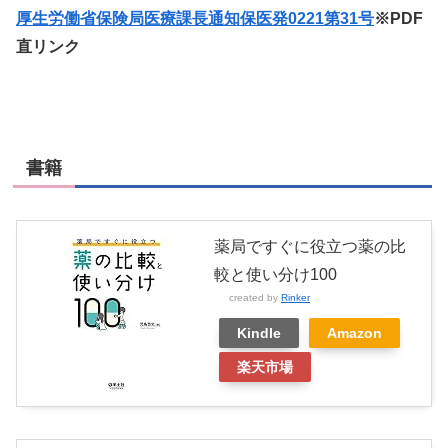
厚生労働省保険局医療課長通知保医発0221第31号
※PDF
直リンク
書籍
薬局ですぐに役立つ薬の比
較と使い分け100
created by
Rinker
Kindle
Amazon
楽天市場