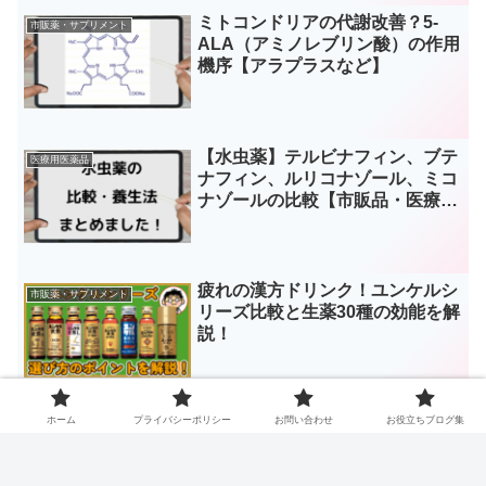
ミトコンドリアの代謝改善？5-
市販薬・サプリメント
ALA（アミノレブリン酸）の作用
機序【アラプラスなど】
【水虫薬】テルビナフィン、ブテ
医療用医薬品
ナフィン、ルリコナゾール、ミコ
ナゾールの比較【市販品・医療
用】
疲れの漢方ドリンク！ユンケルシ
市販薬・サプリメント
リーズ比較と生薬30種の効能を解
説！
ホーム
プライバシーポリシー
お問い合わせ
お役立ちブログ集
ハーブを含有成分とする市販薬と
ハーブ・アロマ
ハーブの薬効について