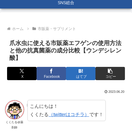
SNS総合
ホーム
市販薬・サプリメント
爪水虫に使える市販薬エフゲンの使用方法
と他の抗真菌薬の成分比較【ウンデシレン
酸】
X
Facebook
はてブ
コピー
2023.06.20
こんにちは！
くくたる
（twitterはコチラ）
です！
くくたる@薬
剤師