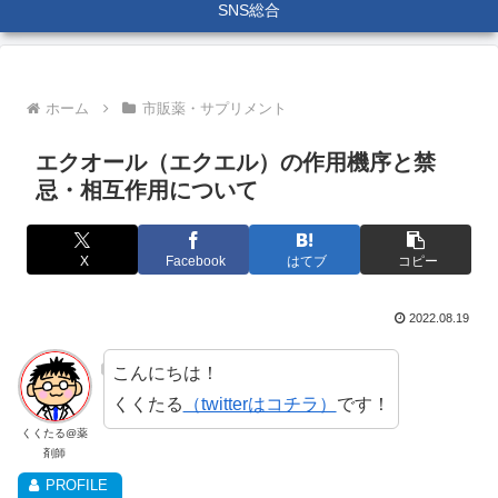
SNS総合
ホーム
市販薬・サプリメント
エクオール（エクエル）の作用機序と禁
忌・相互作用について
X
Facebook
はてブ
コピー
2022.08.19
こんにちは！
くくたる
（twitterはコチラ）
です！
くくたる@薬
剤師