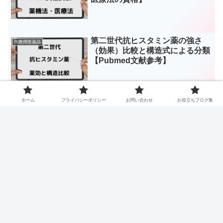
第二世代抗ヒスタミン薬の強さ
医療用医薬品
（効果）比較と構造式による分類
【Pubmed文献参考】
ホーム
プライバシーポリシー
お問い合わせ
お役立ちブログ集
L-カルニチンで脂肪代謝改善？役
医療用医薬品
割と欠乏症について【薬剤師監
修】
スポンサーリンク