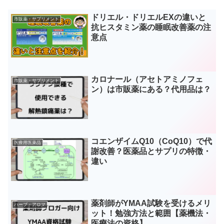
ドリエル・ドリエルEXの違いと
市販薬・サプリメント
抗ヒスタミン薬の睡眠改善薬の注
意点
カロナール（アセトアミノフェ
市販薬・サプリメント
ン）は市販薬にある？代用品は？
コエンザイムQ10（CoQ10）で代
医療用医薬品
謝改善？医薬品とサプリの特徴・
違い
薬剤師がYMAA試験を受けるメリ
ハーブ・アロマ
ット！勉強方法と範囲【薬機法・
医療法の資格】