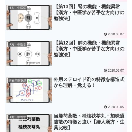
【第13回】腎の機能・機能異常
漢方・中医学
【漢方・中医学が苦手な方向けの
勉強法】
2020.05.07
【第12回】肺の機能・機能異常
漢方・中医学
【漢方・中医学が苦手な方向けの
勉強法】
2020.05.07
外用ステロイド剤の特徴を構造式
医療用医薬品
から理解・覚える！
2020.05.05
当帰芍薬散・桂枝茯苓丸・加味逍
漢方・中医学
遙散の特徴と違い【婦人漢方・生
薬比較】