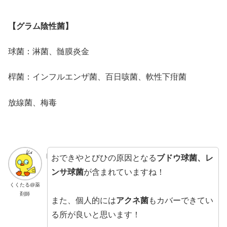
【グラム陰性菌】
球菌：淋菌、髄膜炎金
桿菌：インフルエンザ菌、百日咳菌、軟性下疳菌
放線菌、梅毒
おできやとびひの原因となる
ブドウ球菌、レ
ンサ球菌
が含まれていますね！
くくたる@薬
剤師
また、個人的には
アクネ菌
もカバーできてい
る所が良いと思います！