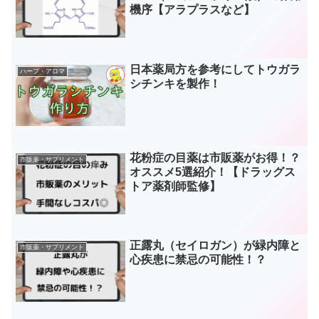
機序【アラプラスなど】
日本薬局方を参考にしてトウガラ
ハーブ・アロマ
シチンキを製作！
花粉症の目薬は市販薬がお得！？
市販薬・サプリメント
オススメ5選紹介！【ドラッグス
トア薬剤師監修】
正露丸（セイロガン）が緑内障と
市販薬・サプリメント
心疾患に禁忌の可能性！？