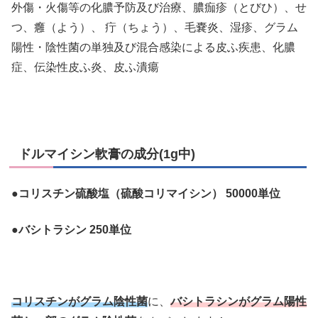
外傷・火傷等の化膿予防及び治療、膿痂疹（とびひ）、せ
つ、癰（よう）、 疔（ちょう）、毛嚢炎、湿疹、グラム
陽性・陰性菌の単独及び混合感染による皮ふ疾患、化膿
症、伝染性皮ふ炎、皮ふ潰瘍
ドルマイシン軟膏の成分(1g中)
●コリスチン硫酸塩（硫酸コリマイシン） 50000単位
●バシトラシン 250単位
コリスチンがグラム陰性菌
に、
バシトラシンがグラム陽性