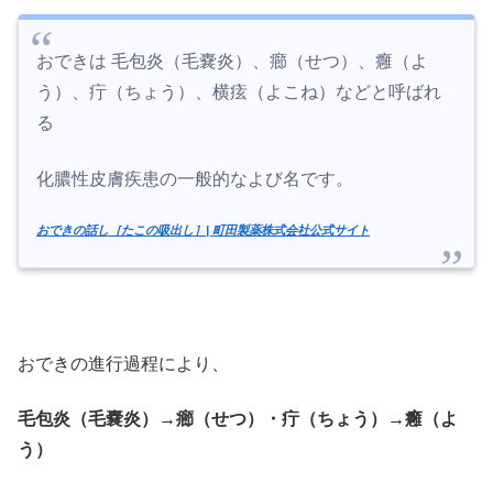
おできは ⽑包炎（⽑嚢炎）、癤（せつ）、癰（よ
う）、疔（ちょう）、横痃（よこね）などと呼ばれ
る
化膿性⽪膚疾患の⼀般的なよび名です。
おできの話し［たこの吸出し］| 町田製薬株式会社公式サイト
おできの進行過程により、
毛包炎（毛嚢炎）→癤（せつ）・疔（ちょう）→癰（よ
う）