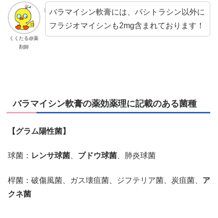
バラマイシン軟膏には、バシトラシン以外に
フラジオマイシンも2mg含まれております！
くくたる@薬
剤師
バラマイシン軟膏の薬効薬理に記載のある菌種
【グラム陽性菌】
球菌：
レンサ球菌
、
ブドウ球菌
、肺炎球菌
桿菌：破傷風菌、ガス壊疽菌、ジフテリア菌、炭疽菌、
ア
クネ菌