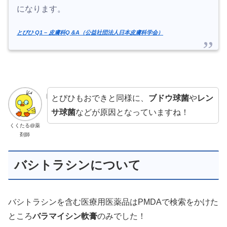
になります。
とびひ Q1 – 皮膚科Q＆A（公益社団法人日本皮膚科学会）
とびひもおできと同様に、
ブドウ球菌
や
レン
サ球菌
などが原因となっていますね！
くくたる@薬
剤師
バシトラシンについて
バシトラシンを含む医療用医薬品はPMDAで検索をかけた
ところ
バラマイシン軟膏
のみでした！