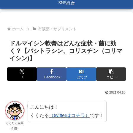
SNS総合
ホーム
市販薬・サプリメント
ドルマイシン軟膏はどんな症状・菌に効
く？【バシトラシン、コリスチン（コリマ
イシン)】
X
Facebook
はてブ
コピー
2021.04.18
こんにちは！
くくたる
（twitterはコチラ）
です！
くくたる@薬
剤師