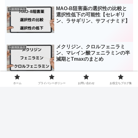
MAO-B阻害薬の選択性の比較と
医療用医薬品
選択性低下の可能性【セレギリ
ン、ラサギリン、サフィナミド】
メクリジン、クロルフェニラミ
医療用医薬品
ン、マレイン酸フェニラミンの半
減期とTmaxのまとめ
ホーム
プライバシーポリシー
お問い合わせ
お役立ちブログ集
デキストロメトルファンはMAO-
医療用医薬品
B阻害薬に禁忌？疑義照会は？セ
ロトニンとドパミンに対する機序
スポンサーリンク