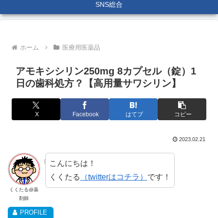
SNS総合
ホーム
医療用医薬品
アモキシシリン250mg 8カプセル（錠）1
日の歯科処方？【高用量サワシリン】
X
Facebook
はてブ
コピー
2023.02.21
こんにちは！
くくたる
（twitterはコチラ）
です！
くくたる@薬
剤師