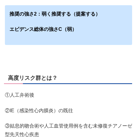
推奨の強さ2：弱く推奨する（提案する）
エビデンス総体の強さC（弱）
高度リスク群とは？
①人工弁術後
②IE（感染性心内膜炎）の既往
③姑息的吻合術や人工血管使用例を含む未修復チアノーゼ
型先天性心疾患