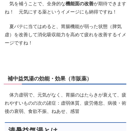
気を補うことで、全身的な
機能面の改善
が期待できます
ね！ 元気にする薬というイメージにも納得ですね！
夏バテに当てはめると、胃腸機能が弱った状態（脾気
虚）を改善して消化吸収能力を高めて疲れを改善するイメ
ージですね！
補中益気湯の効能・効果（市販薬）
体力虚弱で、元気がなく、胃腸のはたらきが衰えて、疲
れやすいものの次の諸症：虚弱体質、疲労倦怠、病後・術
後の衰弱、食欲不振、ねあせ、感冒
清暑益気湯とは