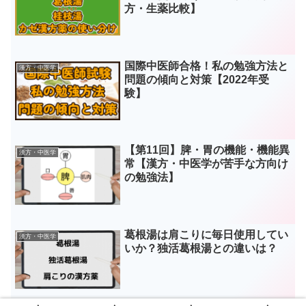
方・生薬比較】
国際中医師合格！私の勉強方法と
漢方・中医学
問題の傾向と対策【2022年受
験】
【第11回】脾・胃の機能・機能異
漢方・中医学
常【漢方・中医学が苦手な方向け
の勉強法】
葛根湯は肩こりに毎日使用してい
漢方・中医学
いか？独活葛根湯との違いは？