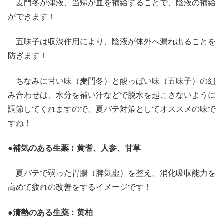
麦門冬が津液、当帰が血を補給することで、陰液の補給
ができます！
五味子は収渋作用により、陰液が体外へ漏れ出ることを
防ぎます！
ちなみに甘い味（麦門冬）と酸っぱい味（五味子）の組
み合わせは、水分を補い汗などで脱水を起こさないように
調節してくれますので、夏バテ対策としてオススメの味で
すね！
●補気のある生薬︰黄耆、人参、甘草
夏バテで弱った胃腸（脾気虚）を整え、消化吸収能力を
高めて疲れの改善をするイメージです！
●清熱のある生薬︰黄柏