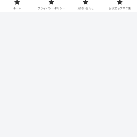
【のどの痛み】龍角散・龍角散ダ
漢方・中医学
ホーム
プライバシーポリシー
お問い合わせ
お役立ちブログ集
イレクトと桔梗湯の特徴・違い
【生薬紹介】
スポンサーリンク